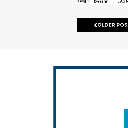
tag :
Design
LAU
OLDER POS