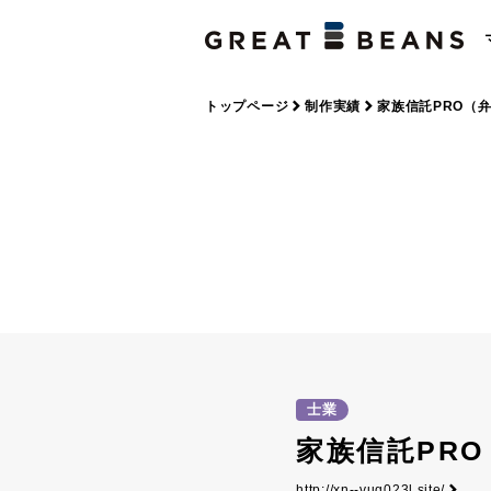
トップページ
制作実績
家族信託PRO（
士業
家族信託PR
http://xn--vuq023l.site/