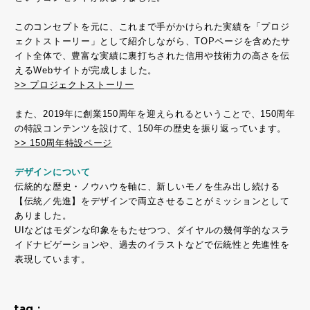
このコンセプトを元に、これまで手がかけられた実績を「プロジ
ェクトストーリー」として紹介しながら、TOPページを含めたサ
イト全体で、豊富な実績に裏打ちされた信用や技術力の高さを伝
えるWebサイトが完成しました。
>> プロジェクトストーリー
また、2019年に創業150周年を迎えられるということで、150周年
の特設コンテンツを設けて、150年の歴史を振り返っています。
>> 150周年特設ページ
デザインについて
伝統的な歴史・ノウハウを軸に、新しいモノを生み出し続ける
【伝統／先進】をデザインで両立させることがミッションとして
ありました。
UIなどはモダンな印象をもたせつつ、ダイヤルの幾何学的なスラ
イドナビゲーションや、過去のイラストなどで伝統性と先進性を
表現しています。
tag :