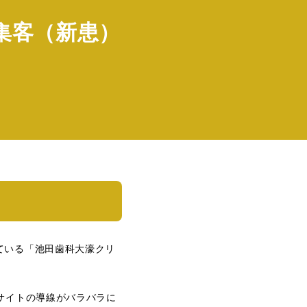
集客（新患）
ている「池田歯科大濠クリ
サイトの導線がバラバラに