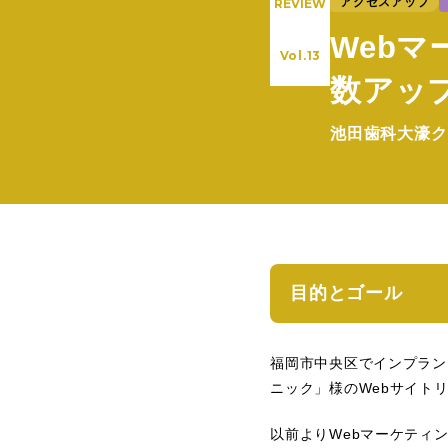
アクセスアップ
REVIEW
Web
Vol.13
数アッ
池田歯科大濠ク
目的とゴール
福岡市中央区でインプラン
ニック」様のWebサイト
以前よりWebマーケティ