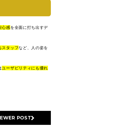
安心感
を全面に打ち出すデ
るスタッフ
など、人の姿を
は
ユーザビリティにも優れ
EWER POST