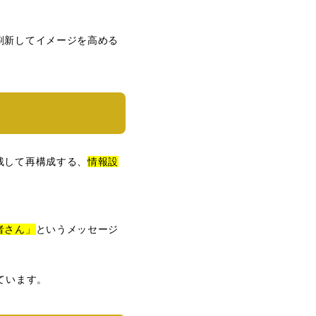
刷新してイメージを高める
残して再構成する、
情報設
者さん」
というメッセージ
ています。