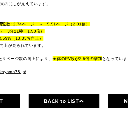
効果の兆しが見えています。
数: 2.74ページ → 5.51ページ（2.01倍）
→ 3分21秒（1.58倍）
0.59%（13.33％向上）
向上が見られています。
たりページ数の向上により、
全体のPV数が2.5倍の増加
となっていま
takayama78.jp/
T
BACK to LIST
N