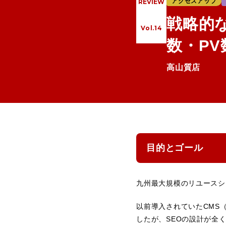
アクセスアップ
REVIEW
戦略的
Vol.14
数・P
高山質店
目的とゴール
九州最大規模のリユースシ
以前導入されていたCMS
したが、SEOの設計が全