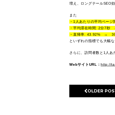
増え、ロングテールSEO
また
・1人あたりの平均ページ閲覧
・平均滞在時間: 2分7秒 
・直帰率: 43.92% → 3
といずれの指標でも大幅な
さらに、訪問者数と1人あ
WebサイトURL：
http://
OLDER POS