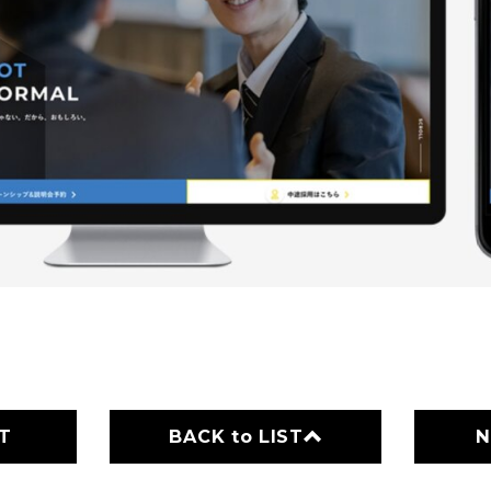
T
BACK to LIST
N