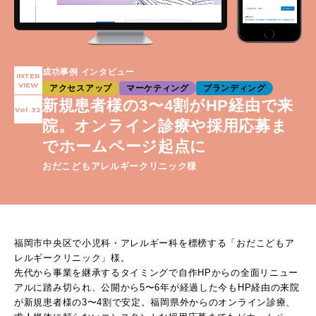
成功事例 インタビュー
INTER
VIEW
アクセスアップ
マーケティング
ブランディング
新規患者様の3〜4割がHP経由で来
Vol.32
院。オンライン診療や採用応募ま
でホームページ起点に
おだこどもアレルギークリニック様
福岡市中央区で小児科・アレルギー科を標榜する「おだこどもア
レルギークリニック」様。
先代から事業を継承するタイミングで自作HPからの全面リニュー
アルに踏み切られ、公開から5〜6年が経過した今もHP経由の来院
が新規患者様の3〜4割で安定。福岡県外からのオンライン診療、