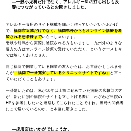
―一般小児科だけでなく、アレルギー科の打ち出しも反
響につながっているとお聞きしました。
アレルギー専用のサイト構成を細かく作っていただいたおかげ
で、
福岡市近隣だけでなく、福岡県外からもオンライン診療を希
望される患者様まで
いらっしゃいます。
壱岐や対馬から実際に通院される方もいますし、九州外のような
遠方の方はオンライン診療で受けていただく、というケースも今
では珍しくありません。
同じ福岡で開業している同業の友人からは、お世辞かもしれませ
んが
「福岡で一番充実しているクリニックサイトですね」
と言っ
ていただくこともあります。
一番驚いたのは、私が10年以上前に勤めていた病院の広報部の方
が、新たに別の病院のサイトを立ち上げる際に、わざわざ当院の
HPを参考にしたいと連絡してこられたことですね。当時の関係者
にまで届いているのか、と本当に驚きました。
―採用面はいかがでしょうか。