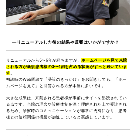
―リニューアルした後の結果や反響はいかがですか？
リニューアルから5〜6年が経ちますが、
ホームページを見て来院
される方が新規患者様の3〜4割を占める状況がずっと続いていま
す
。
初診時のWeb問診で「受診のきっかけ」をお聞きしても、「ホー
ムページを見て」と回答される方が本当に多いです。
大きな成果は、来院される患者様が事前にサイトを熟読されてい
る点です。当院の理念や診療体制を深く理解された上で受診され
るため、診察時のコミュニケーションが非常に円滑になり、患者
様との信頼関係の構築が加速していると実感しています。