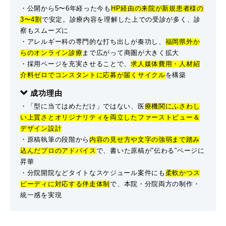
・公開から5〜6年経った今も
HP経由の来院が新規患者様の
3〜4割
で安定。診療内容を理解した上での受診が多く、診
察もスムーズに
・アレルギー科の専門的な打ち出しが奏功し、
福岡県外か
らのオンライン診療
まで広がって商圏が大きく拡大
・採用ページを充実させることで、
求人媒体費用・人材紹
介料ゼロでコンスタントに応募が届くサイクル
を構築
成功理由
・「型に当てはめただけ」ではない、
医
療機関にふさわし
い上質さとオリジナリティを両立したファーストビュー＆
デザイン設計
・原稿執筆の段階から
内容の見せ方や文字の強弱まで踏み
込んだプロのアドバイス
で、書いた原稿が”伝わる”ページに
昇華
・分院開院などタイトなスケジュール案件にも
柔軟かつス
ピーディに対応する伴走体制
で、本院・分院両方の制作・
統一感を実現