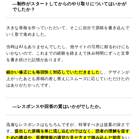
―制作がスタートしてからのやり取りについてはいかが
でしたか？
大きな骨格を作っていただいて、そこに自分で原稿を書き込んで
いく形で進めました。
当時はAIもありませんでしたし、他サイトの引用に頼るわけにも
いかないので、これまでの経験を踏まえて休み時間にずっと文章
を書き続けた記憶があります。
細かい修正にも毎回快く対応していただきました
し、デザインが
上がったあとも原稿の差し替えにスムーズに応じていただけたの
はありがたかったです。
―レスポンスや回答の質はいかがでしたか。
迅速なレスポンスはもちろんですが、特筆すべきは提案の深さで
す。
提出した原稿を単に流し込むのではなく、読者の理解を促す
ための構成や、医療情報の適切な見せ方まで踏み込んだ助言
をい