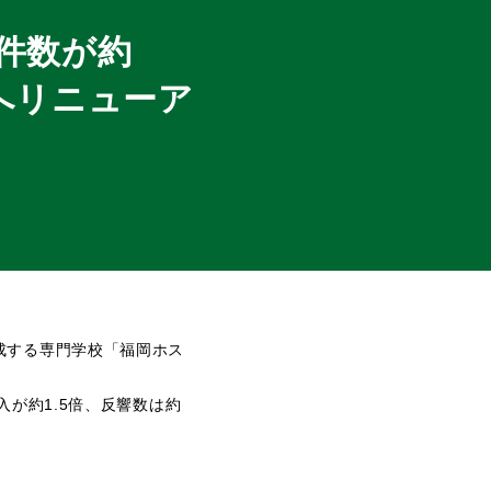
響件数が約
へリニューア
成する専門学校「福岡ホス
が約1.5倍、反響数は約