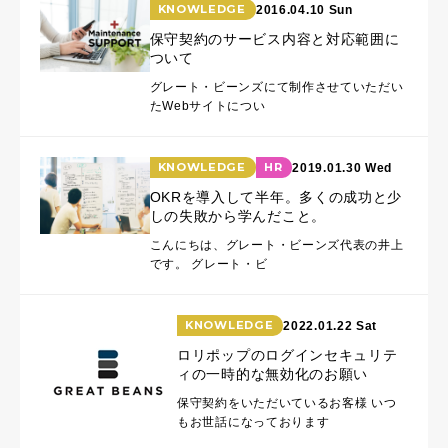
KNOWLEDGE
2016.04.10 Sun
保守契約のサービス内容と対応範囲に
ついて
グレート・ビーンズにて制作させていただい
たWebサイトについ
KNOWLEDGE
HR
2019.01.30 Wed
OKRを導入して半年。多くの成功と少
しの失敗から学んだこと。
こんにちは、グレート・ビーンズ代表の井上
です。 グレート・ビ
KNOWLEDGE
2022.01.22 Sat
ロリポップのログインセキュリテ
ィの一時的な無効化のお願い
保守契約をいただいているお客様 いつ
もお世話になっております