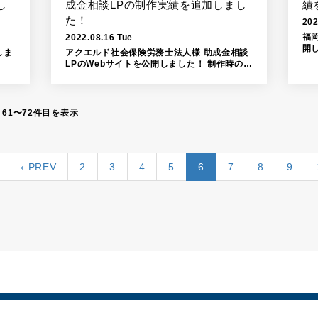
し
成金相談LPの制作実績を追加しまし
績
た！
202
福
2022.08.16 Tue
開し
しま
アクエルド社会保険労務士法人様 助成金相談
LPのWebサイトを公開しました！ 制作時のポ
イントは「制
 61〜72件目を表示
‹ PREV
2
3
4
5
6
7
8
9