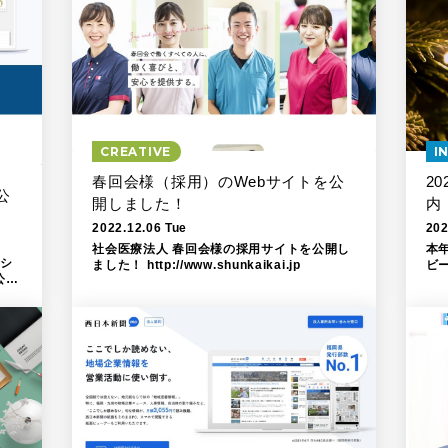
CREATIVE
I
春回会様（採用）のWebサイトを公
2
公
開しました！
内
2022.12.06 Tue
202
社会医療法人 春回会様の採用サイトを公開し
本
けシ
ました！ http://www.shunkaikai.jp
ビ
公開
本