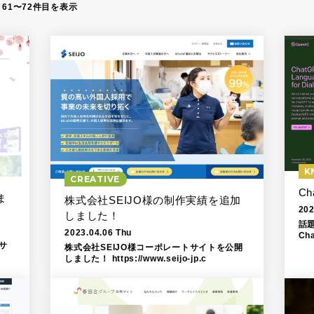
 61〜72件目を表示
K
CREATIVE
C
ま
株式会社SEIJO様の制作実績を追加
202
しました！
話題
2023.04.06 Thu
Ch
サ
GP
株式会社SEIJO様コーポレートサイトを公開
しました！ https://www.seijo-jp.c