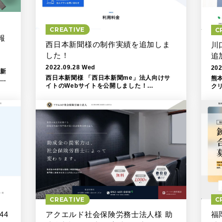
）
CREATIVE
C
報
西日本新聞様の制作実績を追加しま
川
した！
追
2022.09.28 Wed
202
、新
西日本新聞様 「西日本新聞me」法人向けサ
熊
、こ
イトのWebサイトを公開しました！
ク
https://spe
http
CREATIVE
C
44
アクエルド社会保険労務士法人様 助
福